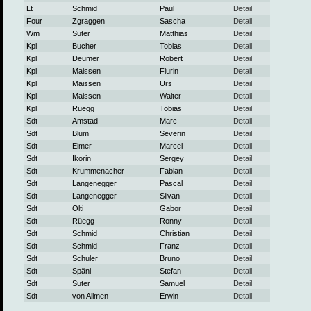
Lt
Schmid
Paul
Detail
Four
Zgraggen
Sascha
Detail
Wm
Suter
Matthias
Detail
Kpl
Bucher
Tobias
Detail
Kpl
Deumer
Robert
Detail
Kpl
Maissen
Flurin
Detail
Kpl
Maissen
Urs
Detail
Kpl
Maissen
Walter
Detail
Kpl
Rüegg
Tobias
Detail
Sdt
Amstad
Marc
Detail
Sdt
Blum
Severin
Detail
Sdt
Elmer
Marcel
Detail
Sdt
Ikorin
Sergey
Detail
Sdt
Krummenacher
Fabian
Detail
Sdt
Langenegger
Pascal
Detail
Sdt
Langenegger
Silvan
Detail
Sdt
Olti
Gabor
Detail
Sdt
Rüegg
Ronny
Detail
Sdt
Schmid
Christian
Detail
Sdt
Schmid
Franz
Detail
Sdt
Schuler
Bruno
Detail
Sdt
Späni
Stefan
Detail
Sdt
Suter
Samuel
Detail
Sdt
von Allmen
Erwin
Detail