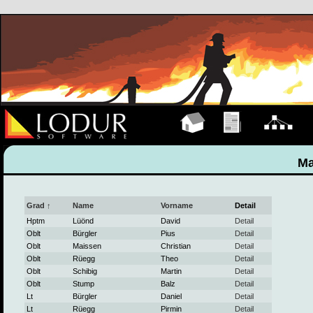
Hauptseite
Übungen
Organigramm
M
Ma
Grad ↑
Name
Vorname
Detail
Hptm
Lüönd
David
Detail
Oblt
Bürgler
Pius
Detail
Oblt
Maissen
Christian
Detail
Oblt
Rüegg
Theo
Detail
Oblt
Schibig
Martin
Detail
Oblt
Stump
Balz
Detail
Lt
Bürgler
Daniel
Detail
Lt
Rüegg
Pirmin
Detail