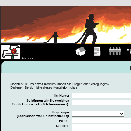
Hauptseite
Übungen
Mannschaft
Fah
Altendorf
Möchten Sie uns etwas mitteilen, haben Sie Fragen oder Anregungen?
Bedienen Sie sich bitte dieses Kontaktformulars:
Ihr Name:
So können wir Sie erreichen
(Email-Adresse oder Telefonnummer):
Empfänger
(Leer lassen wenn nicht bekannt):
Betreff:
Nachricht: