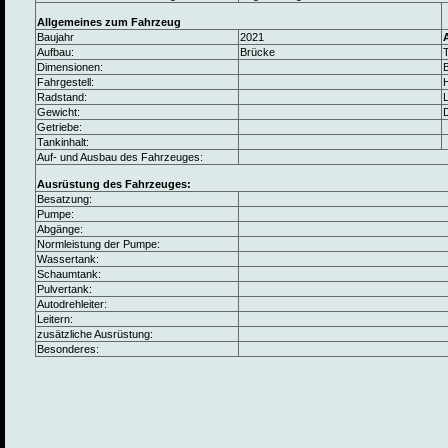
Allgemeines zum Fahrzeug
Baujahr
2021
Aufbau:
Brücke
Dimensionen:
B
Fahrgestell:
Radstand:
L
Gewicht:
Getriebe:
Tankinhalt:
Auf- und Ausbau des Fahrzeuges:
Ausrüstung des Fahrzeuges:
Besatzung:
Pumpe:
Abgänge:
Normleistung der Pumpe:
Wassertank:
Schaumtank:
Pulvertank:
Autodrehleiter:
Leitern:
zusätzliche Ausrüstung:
Besonderes: