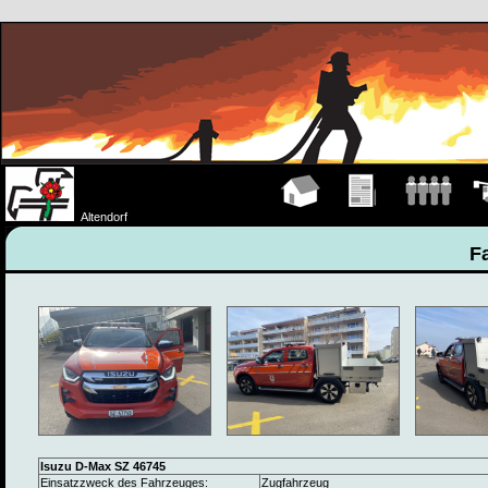
Hauptseite
Übungen
Mannschaft
Fah
Altendorf
F
Isuzu D-Max SZ 46745
Einsatzzweck des Fahrzeuges:
Zugfahrzeug