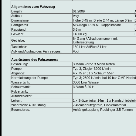
Allgemeines zum Fahrzeug
Baujahr
01.2009
Aufbau:
Vogt
Dimensionen:
Höhe 3.45 m; Breite 2.44 m; Länge 6.9m
B
Fahrgestell:
MB Atego 1329 AF Doppelkabine
Radstand:
3.6 m
L
Gewicht:
14500 kg
6- Gang / Allrad permanent mit
Getriebe:
Untersetztung
Tankinhalt:
130 Liter AdBlue 8 Liter
Auf- und Ausbau des Fahrzeuges:
Vogt
Ausrüstung des Fahrzeuges:
Besatzung:
3 Mann vorne 3 Mann hinten
Pumpe:
Typ 3; Ziegler 3200 lt/ min
Abgänge:
4 x 75 er ; 1 x Schaum 55er
Normleistung der Pumpe:
Typ 3; 2800 lt / min. bei 10 bar GMF Hochdr
Wassertank:
3000 Liter Wasser
Schaumtank:
3 Bidon à 20 lt
Pulvertank:
Autodrehleiter:
Leitern:
1 x Stützenleiter 14m ; 1 x Handschiebeleite
zusätzliche Ausrüstung:
7 Atemschutzgeräte, Pioniermaterial,
Besonderes:
Anhängekupplung Rockinger 3.5 Tonnen