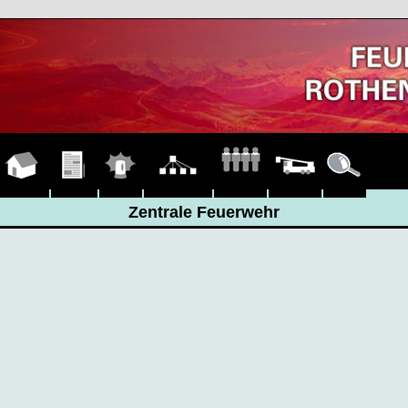
Zentrale
Hauptseite
Übungen
Einsätze
Organigramm
Fahrzeuge
Details
Feuerwehr
Zentrale Feuerwehr