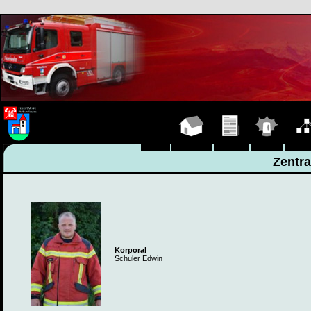
Hauptseite
Übungen
Einsätze
Organ
Zentr
Korporal
Schuler Edwin