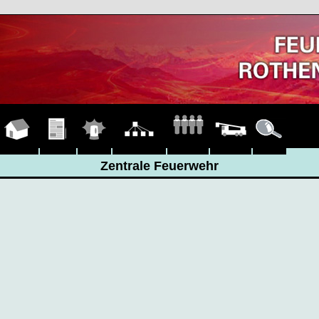
Zentrale
Hauptseite
Übungen
Einsätze
Organigramm
Fahrzeuge
Details
Feuerwehr
Zentrale Feuerwehr